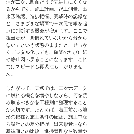
理が二次元図面だけで完結しにくくな
るからです。施工計画、起工測量、出
来形確認、進捗把握、完成時の記録な
ど、さまざまな場面で三次元情報を起
点に判断する機会が増えます。ここで
担当者が「見慣れていないから分から
ない」という状態のままだと、せっか
くデジタル化しても、確認のたびに紙
や静止図へ戻ることになります。これ
ではスピードも再現性も上がりませ
ん。
したがって、実務では、三次元データ
に触れる機会を増やしながら、何を読
み取るべきかを工程別に整理すること
が大切です。たとえば、着工前なら地
形の把握と施工条件の確認、施工中な
ら設計との差分把握、出来形管理なら
基準面との比較、進捗管理なら数量や