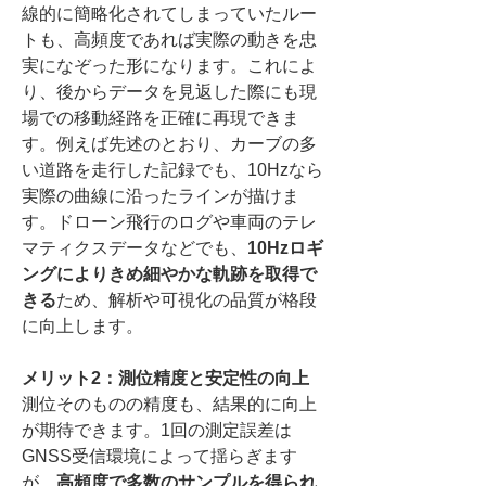
線的に簡略化されてしまっていたルー
トも、高頻度であれば実際の動きを忠
実になぞった形になります。これによ
り、後からデータを見返した際にも現
場での移動経路を正確に再現できま
す。例えば先述のとおり、カーブの多
い道路を走行した記録でも、10Hzなら
実際の曲線に沿ったラインが描けま
す。ドローン飛行のログや車両のテレ
マティクスデータなどでも、
10Hzロギ
ングによりきめ細やかな軌跡を取得で
きる
ため、解析や可視化の品質が格段
に向上します。
メリット2：測位精度と安定性の向上
測位そのものの精度も、結果的に向上
が期待できます。1回の測定誤差は
GNSS受信環境によって揺らぎます
が、
高頻度で多数のサンプルを得られ