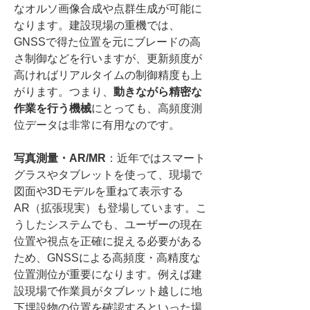
なオルソ画像合成や点群生成が可能に
なります。建設現場の重機では、
GNSSで得た位置を元にブレードの高
さ制御などを行いますが、更新頻度が
高ければリアルタイムの制御精度も上
がります。つまり、
動きながら精密な
作業を行う機械
にとっても、高頻度測
位データは非常に有用なのです。
写真測量・AR/MR
：近年ではスマート
グラスやタブレットを使って、現場で
図面や3Dモデルを重ねて表示する
AR（拡張現実）も登場しています。こ
うしたシステムでも、ユーザーの現在
位置や視点を正確に捉える必要がある
ため、GNSSによる高頻度・高精度な
位置測位が重要になります。例えば建
設現場で作業員がタブレット越しに地
下埋設物の位置を確認するといった場