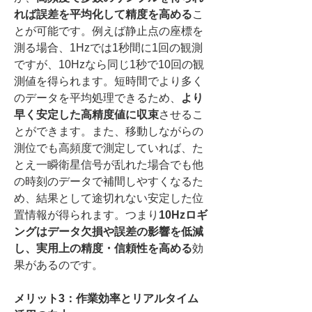
れば誤差を平均化して精度を高める
こ
とが可能です。例えば静止点の座標を
測る場合、1Hzでは1秒間に1回の観測
ですが、10Hzなら同じ1秒で10回の観
測値を得られます。短時間でより多く
のデータを平均処理できるため、
より
早く安定した高精度値に収束
させるこ
とができます。また、移動しながらの
測位でも高頻度で測定していれば、た
とえ一瞬衛星信号が乱れた場合でも他
の時刻のデータで補間しやすくなるた
め、結果として途切れない安定した位
置情報が得られます。つまり
10Hzロギ
ングはデータ欠損や誤差の影響を低減
し、実用上の精度・信頼性を高める
効
果があるのです。
メリット3：作業効率とリアルタイム