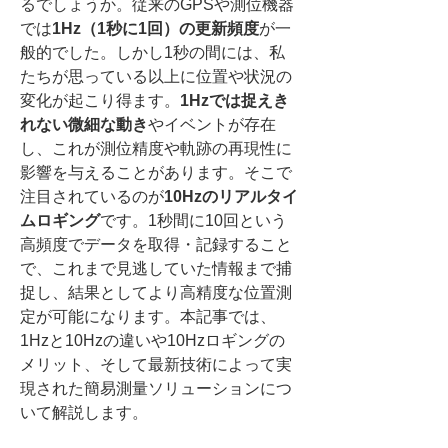
るでしょうか。従来のGPSや測位機器
では
1Hz（1秒に1回）の更新頻度
が一
般的でした。しかし1秒の間には、私
たちが思っている以上に位置や状況の
変化が起こり得ます。
1Hzでは捉えき
れない微細な動き
やイベントが存在
し、これが測位精度や軌跡の再現性に
影響を与えることがあります。そこで
注目されているのが
10Hzのリアルタイ
ムロギング
です。1秒間に10回という
高頻度でデータを取得・記録すること
で、これまで見逃していた情報まで捕
捉し、結果としてより高精度な位置測
定が可能になります。本記事では、
1Hzと10Hzの違いや10Hzロギングの
メリット、そして最新技術によって実
現された簡易測量ソリューションにつ
いて解説します。