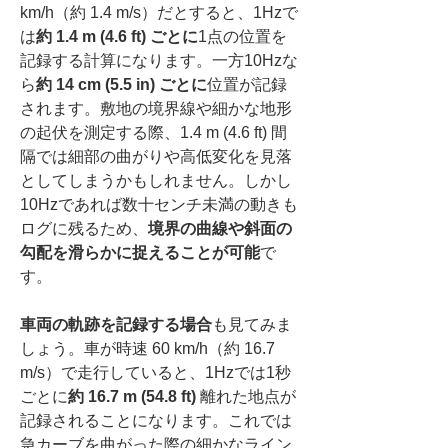
km/h（約 1.4 m/s）だとすると、1Hzで
は
約 1.4 m (4.6 ft) ごとに
1点の位置を
記録する計算になります。一方10Hzな
ら
約 14 cm (5.5 in) ごとに
位置が記録
されます。敷地の境界線や細かな地形
の起伏を測定する際、1.4 m (4.6 ft) 間
隔では細部の曲がりや高低変化を見落
としてしまうかもしれません。しかし
10Hzであれば数十センチ未満の動きも
ログに残るため、
境界の曲線や斜面の
勾配を滑らかに捉えることが可能
で
す。
車両の軌跡を記録する場合
も見てみま
しょう。車が時速 60 km/h（約 16.7 
m/s）で走行していると、1Hzでは1秒
ごとに
約 16.7 m (54.8 ft)
 離れた地点が
記録されることになります。これでは
急カーブを曲がった際の細かなライン