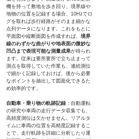
機を持って敷地を歩き回り、境界線や
地物の位置を記録する場合、10Hzでロ
グを取れば歩行経路がそのまま細かな
点列データになります。これをもとに
平面図や縦断面図を作成すれば、
境界
線のわずかな曲がりや地表面の微妙な
凹凸まで表現可能な測量成果
が得られ
ます。従来は要所要所で立ち止まって
測点を取得していた作業も、連続測位
で細かく記録しておけば、後から必要
なポイントを抽出して図面化できるた
め効率的です。
自動車・乗り物の軌跡記録
：自動運転
の研究や車両の走行データ収集でも、
高頻度測位は欠かせません。リアルタ
イムに車両の位置を高精度記録するこ
とで、走行軌跡を詳細に分析したり運