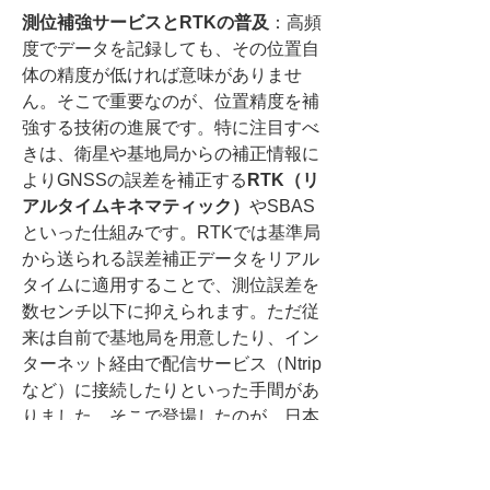
測位補強サービスとRTKの普及
：高頻
度でデータを記録しても、その位置自
体の精度が低ければ意味がありませ
ん。そこで重要なのが、位置精度を補
強する技術の進展です。特に注目すべ
きは、衛星や基地局からの補正情報に
よりGNSSの誤差を補正する
RTK（リ
アルタイムキネマティック）
やSBAS
といった仕組みです。RTKでは基準局
から送られる誤差補正データをリアル
タイムに適用することで、測位誤差を
数センチ以下に抑えられます。ただ従
来は自前で基地局を用意したり、イン
ターネット経由で配信サービス（Ntrip
など）に接続したりといった手間があ
りました。そこで登場したのが、日本
の準天頂衛星「みちびき」による
セン
チメータ級補強サービス（CLAS）
で