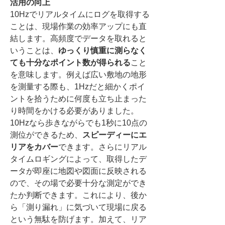
活用の向上
10Hzでリアルタイムにログを取得する
ことは、現場作業の効率アップにも直
結します。高頻度でデータを取れると
いうことは、
ゆっくり慎重に測らなく
ても十分なポイント数が得られる
こと
を意味します。例えば広い敷地の地形
を測量する際も、1Hzだと細かくポイ
ントを拾うために何度も立ち止まった
り時間をかける必要がありました。
10Hzなら歩きながらでも1秒に10点の
測位ができるため、
スピーディーにエ
リアをカバー
できます。さらにリアル
タイムロギングによって、取得したデ
ータが即座に地図や図面に反映される
ので、その場で必要十分な測定ができ
たか判断できます。これにより、後か
ら「測り漏れ」に気づいて現場に戻る
という無駄を防げます。加えて、リア