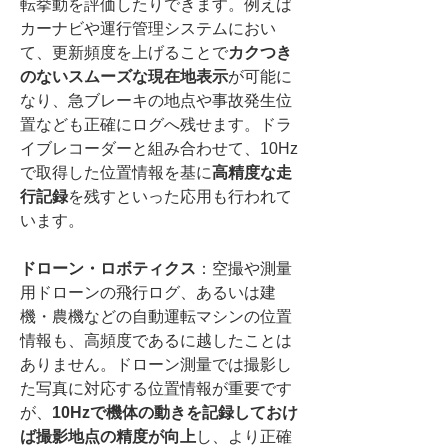
転挙動を評価したりできます。例えば
カーナビや運行管理システムにおい
て、更新頻度を上げることで
カクつき
のないスムーズな現在地表示
が可能に
なり、急ブレーキの地点や事故発生位
置なども正確にログへ残せます。ドラ
イブレコーダーと組み合わせて、10Hz
で取得した位置情報を基に
高精度な走
行記録
を残すといった応用も行われて
います。
ドローン・ロボティクス
：空撮や測量
用ドローンの飛行ログ、あるいは建
機・農機などの自動運転マシンの位置
情報も、高頻度であるに越したことは
ありません。ドローン測量では撮影し
た写真に対応する位置情報が重要です
が、
10Hzで機体の動きを記録しておけ
ば撮影地点の精度が向上
し、より正確