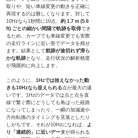
取りや、短い車線変更の動きを正確に
再現するのは難しくなります。対して
10Hzなら1秒間に10点、
約 1.7 m (5.6 
ft) ごとの細かい間隔で軌跡を取得
でき
るため、カーブでも車線変更でも実際
の走行ラインに近い形でデータを残せ
ます。結果として
航跡が途切れず滑ら
かな軌跡
となり、走行状況の解析精度
が飛躍的に向上します。
このように、
1Hzでは拾えなかった動
きも10Hzなら捉えられる
点が最大の違
いです。1Hzのデータでは点と点を直
線で繋ぐ際にどうしても角ばった経路
になってしまったり、一瞬の加減速や
方向転換のタイミングを見落としたり
しがちです。それが10Hzになれば、
よ
り「連続的」に近いデータ
が得られる