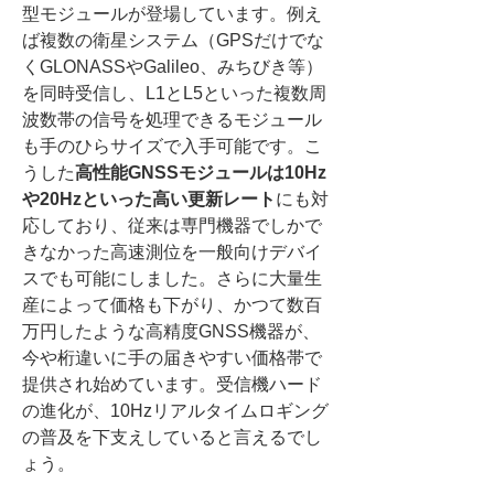
型モジュールが登場しています。例え
ば複数の衛星システム（GPSだけでな
くGLONASSやGalileo、みちびき等）
を同時受信し、L1とL5といった複数周
波数帯の信号を処理できるモジュール
も手のひらサイズで入手可能です。こ
うした
高性能GNSSモジュールは10Hz
や20Hzといった高い更新レート
にも対
応しており、従来は専門機器でしかで
きなかった高速測位を一般向けデバイ
スでも可能にしました。さらに大量生
産によって価格も下がり、かつて数百
万円したような高精度GNSS機器が、
今や桁違いに手の届きやすい価格帯で
提供され始めています。受信機ハード
の進化が、10Hzリアルタイムロギング
の普及を下支えしていると言えるでし
ょう。